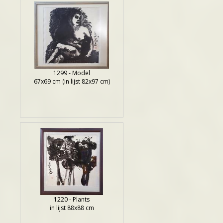
1299 - Model
67x69 cm (in lijst 82x97 cm)
1220 - Plants
in lijst 88x88 cm