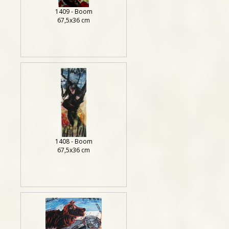
1409 - Boom
67,5x36 cm
1408 - Boom
67,5x36 cm