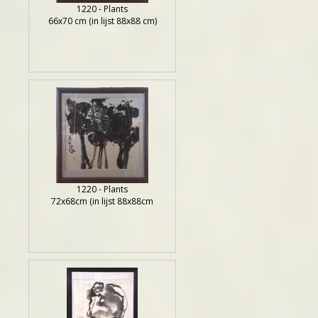
1220 - Plants
66x70 cm (in lijst 88x88 cm)
1220 - Plants
72x68cm (in lijst 88x88cm