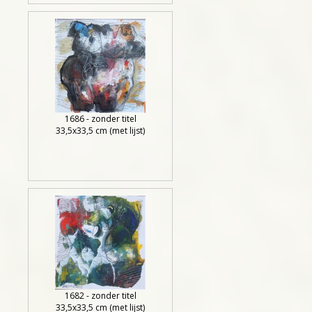
1686 - zonder titel
33,5x33,5 cm (met lijst)
1682 - zonder titel
33,5x33,5 cm (met lijst)