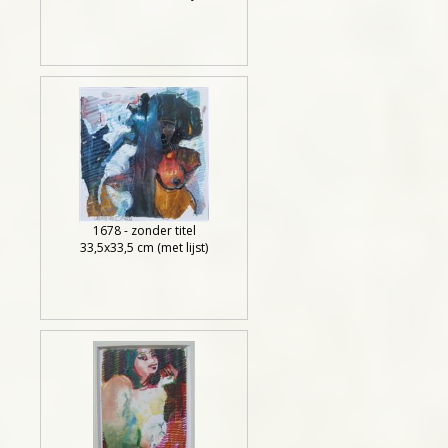
1678 - zonder titel
33,5x33,5 cm (met lijst)