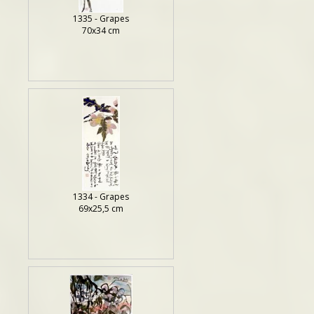
1335 - Grapes
70x34 cm
1334 - Grapes
69x25,5 cm