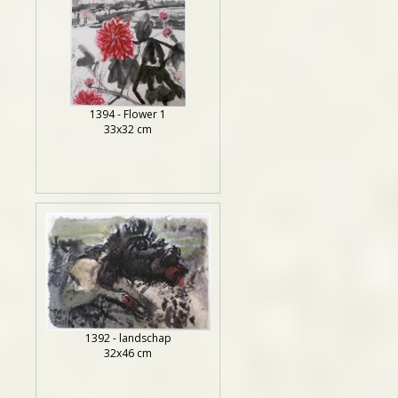
1394 - Flower 1
33x32 cm
1392 - landschap
32x46 cm