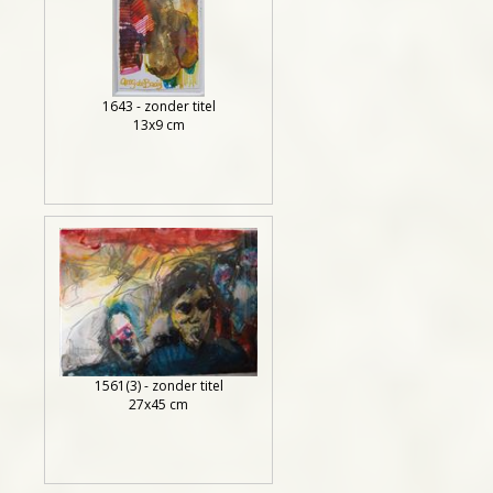
1643 - zonder titel
13x9 cm
1561(3) - zonder titel
27x45 cm