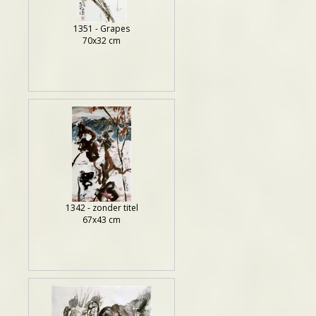
1351 - Grapes
70x32 cm
1342 - zonder titel
67x43 cm