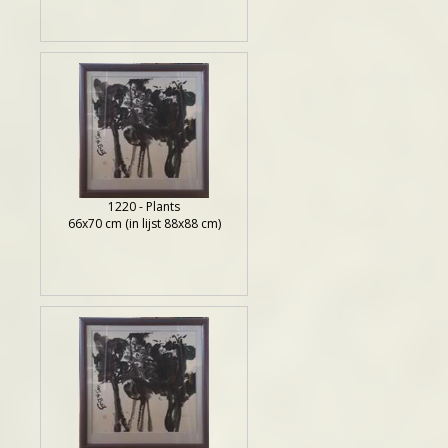
1220 - Plants
66x70 cm (in lijst 88x88 cm)